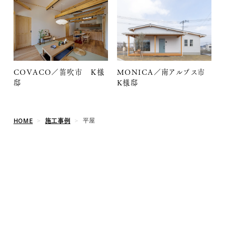
MONICA／南アルプス市
COVACO／笛吹市 Ｋ様
K様邸
邸
HOME
施工事例
平屋